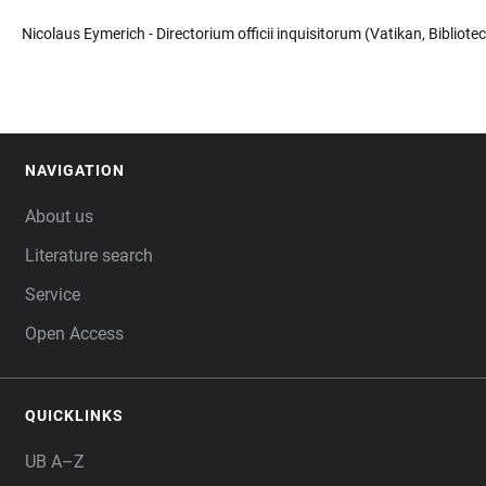
Nicolaus Eymerich - Directorium officii inquisitorum (Vatikan, Bibliote
NAVIGATION
FOOTER
About us
Literature search
Service
Open Access
QUICKLINKS
UB A–Z