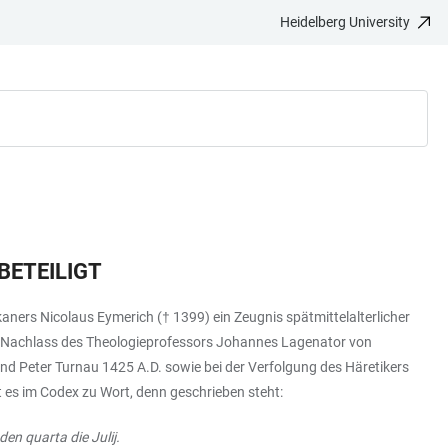
Heidelberg University
BETEILIGT
ners Nicolaus Eymerich († 1399) ein Zeugnis spätmittelalterlicher
em Nachlass des Theologieprofessors Johannes Lagenator von
und Peter Turnau 1425 A.D. sowie bei der Verfolgung des Häretikers
mt es im Codex zu Wort, denn geschrieben steht:
en quarta die Julij.