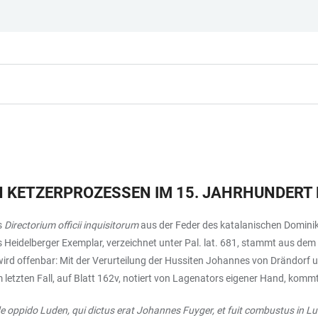
 KETZERPROZESSEN IM 15. JAHRHUNDERT 
s
Directorium officii inquisitorum
aus der Feder des katalanischen Dominika
 Heidelberger Exemplar, verzeichnet unter Pal. lat. 681, stammt aus d
 wird offenbar: Mit der Verurteilung der Hussiten Johannes von Drändorf 
m letzten Fall, auf Blatt 162v, notiert von Lagenators eigener Hand, kom
oppido Luden, qui dictus erat Johannes Fuyger, et fuit combustus in Lud