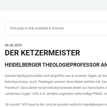
JUMP
OPEN
OPEN
ACCESSIBILITY
TO
MAIN
SEARCH
LINKS
MAIN
NAVIGATION
FORM
CONTENT
This page is only available in German.
06.06.2025
DER KETZERMEISTER
HEIDELBERGER THEOLOGIEPROFESSOR AN
Damals häufig konsultiert und vergriffen nun in unseren Tagen, ist da
Ketzerprozesse. Auch Theologen unserer Alma Mater wirkten mit. Das
Frankfurt. Dass dieser es bei Ketzerprozessen direkt zur Hand hatte,
Johannes Fuyger 1429 A.D. verübte Lagenator seine heilige Pflicht. I
Sic accidit 1429 quarta die Junij de quodam adducto Heydelbergam de 