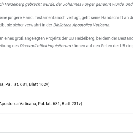
ch Heidelberg gebracht wurde, der Johannes Fuyger genannt wurde, und d
ine jüngere Hand. Testamentarisch verfügt, geht seine Handschrift an die 
ibt sie sicher verwahrt in der
Biblioteca Apostolica Vaticana
.
en eines groß angelegten Projekts der UB Heidelberg, bei dem der Bestan
reibung des
Directorii officii inquisitorum
können auf den Seiten der UB ei
a, Pal. lat. 681, Blatt 162v)
Apostolica Vaticana, Pal. lat. 681, Blatt 231v)