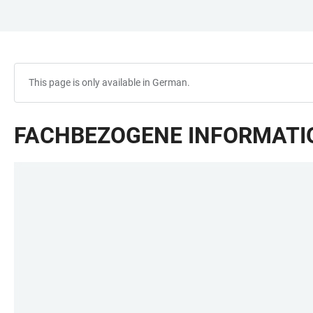
JUMP
OPEN
OPEN
ACCESSIBILITY
TO
MAIN
SEARCH
LINKS
MAIN
NAVIGATION
FORM
CONTENT
This page is only available in German.
FACHBEZOGENE INFORMATI
LINKS