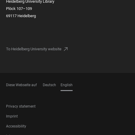
Heidelberg University Library
Plöck 107–109
69117 Heidelberg
To Heidelberg University website
Diese Webseite auf
Deutsch
English
LANGUAGES
FOOTER
Privacy statement
LEGAL
Imprint
Accessibility