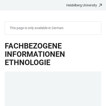
Heidelberg University
JUMP
OPEN
OPEN
ACCESSIBILITY
TO
MAIN
SEARCH
LINKS
MAIN
NAVIGATION
FORM
CONTENT
This page is only available in German.
FACHBEZOGENE
INFORMATIONEN
ETHNOLOGIE
LINKS