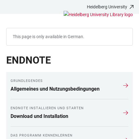
Heidelberg University
JUMP
OPEN
OPEN
ACCESSIBILITY
TO
MAIN
SEARCH
LINKS
MAIN
NAVIGATION
FORM
CONTENT
This page is only available in German.
ENDNOTE
GRUNDLEGENDES
LINKS
Allgemeines und Nutzungsbedingungen
ENDNOTE INSTALLIEREN UND STARTEN
Download und Installation
DAS PROGRAMM KENNENLERNEN