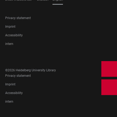
LANGUAGES
FOOTER
Privacy statement
LEGAL
Imprint
Accessibility
intern
FOOTER
SOCIAL
MEDIA
©2026 Heidelberg University Library
FOOTER
Privacy statement
LEGAL
Imprint
Accessibility
intern