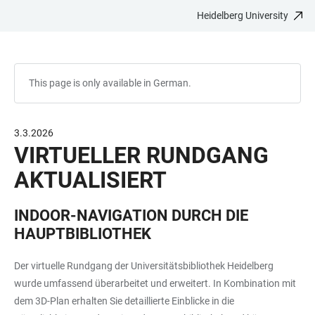
Heidelberg University
JUMP
OPEN
OPEN
ACCESSIBILITY
TO
MAIN
SEARCH
LINKS
MAIN
NAVIGATION
FORM
CONTENT
This page is only available in German.
3.3.2026
VIRTUELLER RUNDGANG
AKTUALISIERT
INDOOR-NAVIGATION DURCH DIE
HAUPTBIBLIOTHEK
Der virtuelle Rundgang der Universitätsbibliothek Heidelberg
wurde umfassend überarbeitet und erweitert. In Kombination mit
dem 3D-Plan erhalten Sie detaillierte Einblicke in die