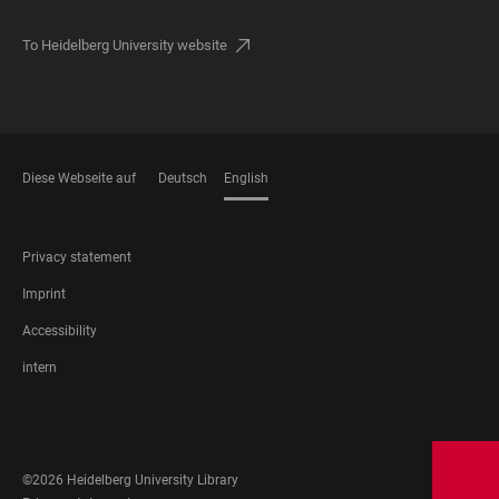
To Heidelberg University website
Diese Webseite auf
Deutsch
English
LANGUAGES
FOOTER
Privacy statement
LEGAL
Imprint
Accessibility
intern
FOOTER
SOCIAL
MEDIA
©2026 Heidelberg University Library