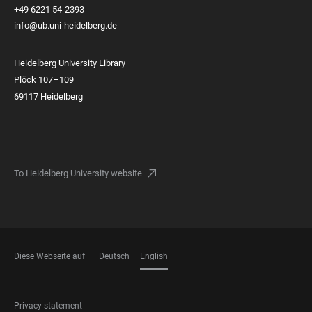
+49 6221 54-2393
info@ub.uni-heidelberg.de
Heidelberg University Library
Plöck 107–109
69117 Heidelberg
To Heidelberg University website
Diese Webseite auf
Deutsch
English
LANGUAGES
FOOTER
Privacy statement