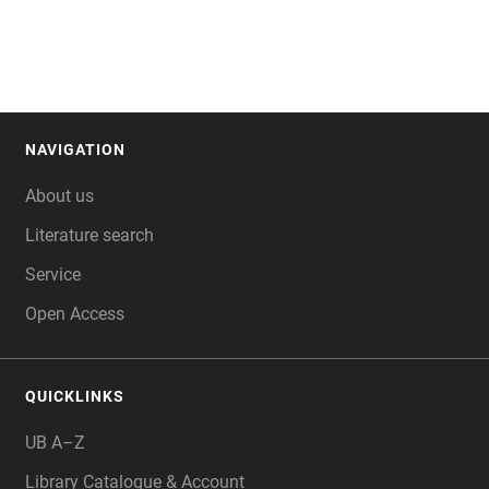
NAVIGATION
FOOTER
About us
Literature search
Service
Open Access
QUICKLINKS
UB A–Z
Library Catalogue & Account