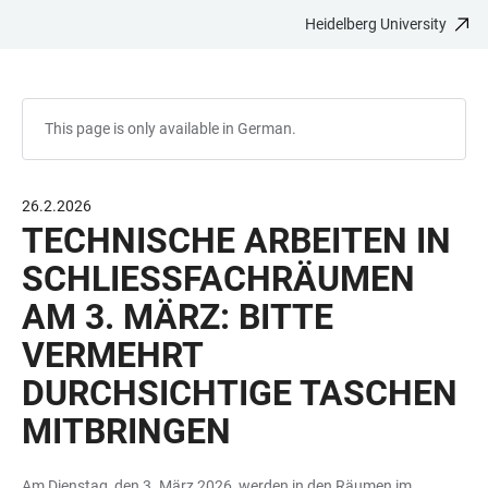
Heidelberg University
JUMP
OPEN
OPEN
ACCESSIBILITY
TO
MAIN
SEARCH
LINKS
MAIN
NAVIGATION
FORM
CONTENT
This page is only available in German.
26.2.2026
TECHNISCHE ARBEITEN IN
SCHLIESSFACHRÄUMEN A
M 3. MÄRZ: BITTE V
ERMEHRT D
URCHSICHTIGE TASCHEN M
ITBRINGEN
Am Dienstag, den 3. März 2026, werden in den Räumen im