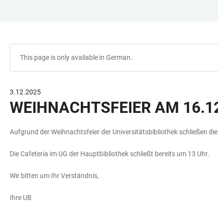
JUMP
OPEN
OPEN
ACCESSIBILITY
TO
MAIN
SEARCH
LINKS
MAIN
NAVIGATION
FORM
CONTENT
This page is only available in German.
3.12.2025
WEIHNACHTSFEIER AM 16.12
Aufgrund der Weihnachtsfeier der Universitätsbibliothek schließen di
Die Cafeteria im UG der Hauptbibliothek schließt bereits um 13 Uhr.
Wir bitten um Ihr Verständnis,
Ihre UB