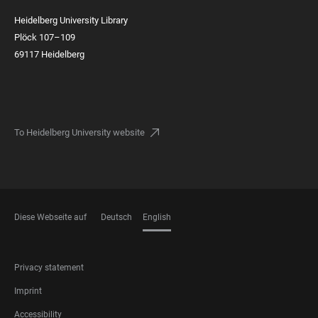
Heidelberg University Library
Plöck 107–109
69117 Heidelberg
To Heidelberg University website
Diese Webseite auf
Deutsch
English
LANGUAGES
FOOTER
Privacy statement
LEGAL
Imprint
Accessibility