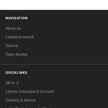
NAVIGATION
FOOTER
About us
Literature search
Service
Open Access
QUICKLINKS
UB A–Z
Library Catalogue & Account
Training & Advice