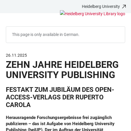
Heidelberg University
JUMP
OPEN
OPEN
ACCESSIBILITY
TO
MAIN
SEARCH
LINKS
MAIN
NAVIGATION
FORM
CONTENT
This page is only available in German.
26.11.2025
ZEHN JAHRE HEIDELBERG
UNIVERSITY PUBLISHING
FESTAKT ZUM JUBILÄUM DES OPEN-
ACCESS-VERLAGS DER RUPERTO
CAROLA
Herausragende Forschungsergebnisse frei zugänglich
publizieren – das ist Aufgabe von Heidelberg University
Publishing (heiUP). Der im Auftrag der Universität