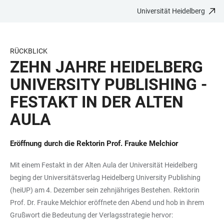
Universität Heidelberg
ZUM
HAUPTNAVIGATION
WEBSEITENSUCHE
LINKS
HAUPTINHALT
ÖFFNEN
ÖFFNEN
ZUR
BARRIEREFREIHEIT
RÜCKBLICK
ZEHN JAHRE HEIDELBERG
UNIVERSITY PUBLISHING -
FESTAKT IN DER ALTEN
AULA
Eröffnung durch die Rektorin Prof. Frauke Melchior
Mit einem Festakt in der Alten Aula der Universität Heidelberg
beging der Universitätsverlag Heidelberg University Publishing
(heiUP) am 4. Dezember sein zehnjähriges Bestehen. Rektorin
Prof. Dr. Frauke Melchior eröffnete den Abend und hob in ihrem
Grußwort die Bedeutung der Verlagsstrategie hervor: