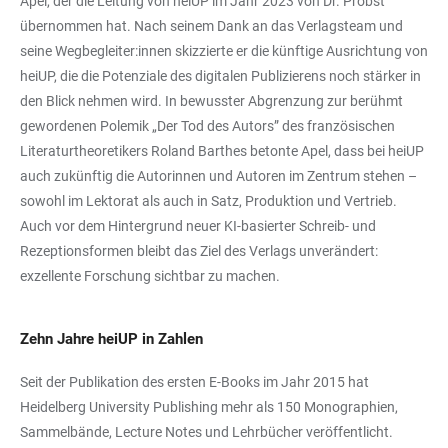
Apel, der die Leitung von heiUP im Jahr 2023 von Dr. Probst
übernommen hat. Nach seinem Dank an das Verlagsteam und
seine Wegbegleiter:innen skizzierte er die künftige Ausrichtung von
heiUP, die die Potenziale des digitalen Publizierens noch stärker in
den Blick nehmen wird. In bewusster Abgrenzung zur berühmt
gewordenen Polemik „Der Tod des Autors” des französischen
Literaturtheoretikers Roland Barthes betonte Apel, dass bei heiUP
auch zukünftig die Autorinnen und Autoren im Zentrum stehen –
sowohl im Lektorat als auch in Satz, Produktion und Vertrieb.
Auch vor dem Hintergrund neuer KI-basierter Schreib- und
Rezeptionsformen bleibt das Ziel des Verlags unverändert:
exzellente Forschung sichtbar zu machen.
Zehn Jahre heiUP in Zahlen
Seit der Publikation des ersten E-Books im Jahr 2015 hat
Heidelberg University Publishing mehr als 150 Monographien,
Sammelbände, Lecture Notes und Lehrbücher veröffentlicht.