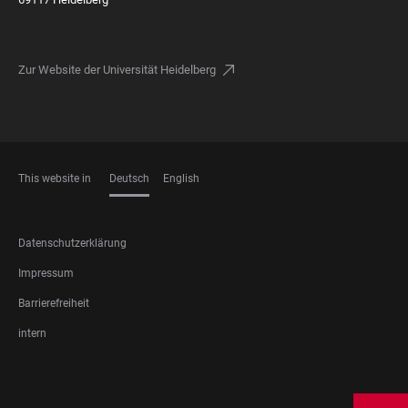
Zur Website der Universität Heidelberg
This website in
Deutsch
English
SPRACHEN
FOOTER
Datenschutzerklärung
LEGAL
Impressum
Barrierefreiheit
intern
FOOTER
SOCIAL