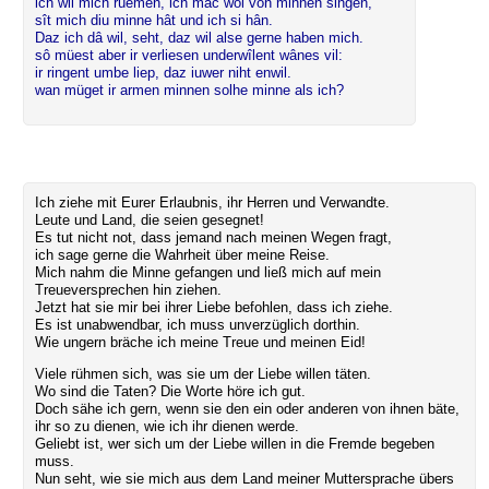
ich wil mich rüemen, ich mac wol von minnen singen,
sît mich diu minne hât und ich si hân.
Daz ich dâ wil, seht, daz wil alse gerne haben mich.
sô müest aber ir verliesen underwîlent wânes vil:
ir ringent umbe liep, daz iuwer niht enwil.
wan müget ir armen minnen solhe minne als ich?
Ich ziehe mit Eurer Erlaubnis, ihr Herren und Verwandte.
Leute und Land, die seien gesegnet!
Es tut nicht not, dass jemand nach meinen Wegen fragt,
ich sage gerne die Wahrheit über meine Reise.
Mich nahm die Minne gefangen und ließ mich auf mein
Treueversprechen hin ziehen.
Jetzt hat sie mir bei ihrer Liebe befohlen, dass ich ziehe.
Es ist unabwendbar, ich muss unverzüglich dorthin.
Wie ungern bräche ich meine Treue und meinen Eid!
Viele rühmen sich, was sie um der Liebe willen täten.
Wo sind die Taten? Die Worte höre ich gut.
Doch sähe ich gern, wenn sie den ein oder anderen von ihnen bäte,
ihr so zu dienen, wie ich ihr dienen werde.
Geliebt ist, wer sich um der Liebe willen in die Fremde begeben
muss.
Nun seht, wie sie mich aus dem Land meiner Muttersprache übers