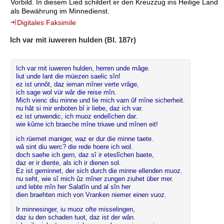
Vorbild. In diesem Lied schildert er den Kreuzzug ins Heilige Land
als Bewährung im Minnedienst.
Digitales Faksimile
Ich var mit iuweren hulden (Bl. 187r)
Ich var mit iuweren hulden, herren unde mâge.
liut unde lant die müezen saelic sîn!
ez ist unnôt, daz ieman mîner verte vrâge,
ich sage wol vür wâr die reise mîn.
Mich vienc diu minne und lie mich varn ûf mîne sicherheit.
nu hât si mir enboten bî ir liebe, daz ich var.
ez ist unwendic, ich muoz endelîchen dar.
wie kûme ich braeche mîne triuwe und mînen eit!
ich rüemet maniger, waz er dur die minne taete.
wâ sint diu werc? die rede hoere ich wol.
doch saehe ich gern, daz sî ir eteslîchen baete,
daz er ir diente, als ich ir dienen sol.
Ez ist geminnet, der sich durch die minne ellenden muoz.
nu seht, wie sî mich ûz mîner zungen ziuhet über mer.
und lebte mîn her Salatîn und al sîn her
dien braehten mich von Vranken niemer einen vuoz.
Ir minnesinger, iu muoz ofte misselingen,
daz iu den schaden tuot, daz ist der wân.