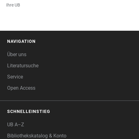
Ihre UB
NAVIGATION
FOOTER
Über uns
Literatursuche
Service
Open Access
SCHNELLEINSTIEG
UB A–Z
Bibliothekskatalog & Konto