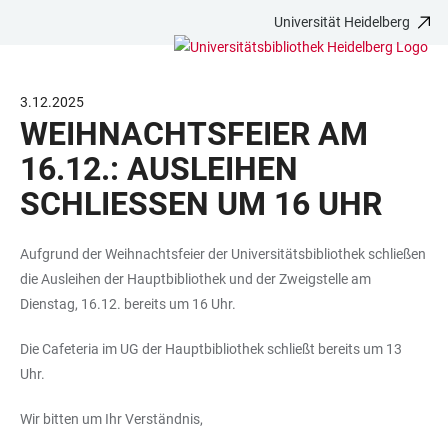
Universität Heidelberg
ZUM
HAUPTNAVIGATION
WEBSEITENSUCHE
LINKS
HAUPTINHALT
ÖFFNEN
ÖFFNEN
ZUR
BARRIEREFREIHEIT
3.12.2025
WEIHNACHTSFEIER AM
16.12.: AUSLEIHEN
SCHLIESSEN UM 16 UHR
Aufgrund der Weihnachtsfeier der Universitätsbibliothek schließen
die Ausleihen der Hauptbibliothek und der Zweigstelle am
Dienstag, 16.12. bereits um 16 Uhr.
Die Cafeteria im UG der Hauptbibliothek schließt bereits um 13
Uhr.
Wir bitten um Ihr Verständnis,