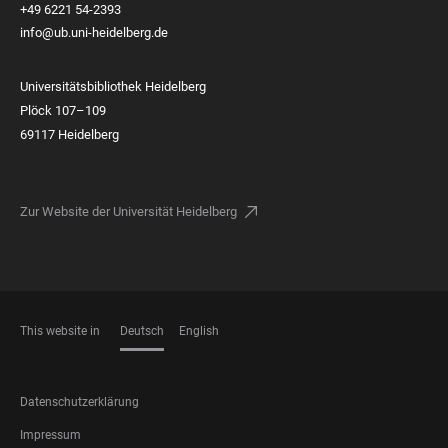
+49 6221 54-2393
info@ub.uni-heidelberg.de
Universitätsbibliothek Heidelberg
Plöck 107–109
69117 Heidelberg
Zur Website der Universität Heidelberg
This website in
Deutsch
English
SPRACHEN
FOOTER
Datenschutzerklärung
LEGAL
Impressum