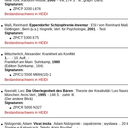
New York: Random House,
2000
. - VIII, 274 S. : Ill., graph. Darst.
Signaturen:
ZP/CP 3200 L676
Bestandsnachweis in HEIDI
Maß, Reinhard:
Eppendorfer Schizophrenie-Inventar
: ESI / von Reinhard Maß.
Göttingen ; Bern [u.a.]: Hogrefe, Verl. für Psychologie,
2001
. - Test
Signaturen:
ZP/CT 5300 E75
Bestandsnachweis in HEIDI
Mitscherlich, Alexander: Krankheit als Konflikt
1.
-
. - 10. Aufl.. -
Frankfurt am Main: Suhrkamp,
1980
(Edition Suhrkamp ; 164)
Signaturen:
ZP/CU 5500 M684(10)-1
Bestandsnachweis in HEIDI
Navratil, Leo:
Die Überlegenheit des Bären
: Theorie der Kreativität / Leo Navrat
München: Arcis-Verl.,
1995
. - 148 S. : zahlr. Ill.
(Der andere Blick)
Signaturen:
ZP/CR 5000 N327
Bestandsnachweis in HEIDI
Nidzgorski, Adam:
Vivat insita
: Adam Nidzgorski - zapatrzenie ; wystawa ... 20
Śląskie w Katowicach. Teksty: Alain Bouillet .... -