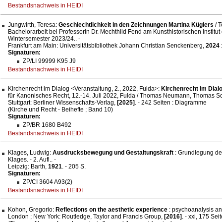
Bestandsnachweis in HEIDI
Jungwirth, Teresa:
Geschlechtlichkeit in den Zeichnungen Martina Küglers
/ T
Bachelorarbeit bei Professorin Dr. Mechthild Fend am Kunsthistorischen Institut 
Wintersemester 2023/24.. -
Frankfurt am Main: Universitätsbibliothek Johann Christian Senckenberg,
2024
:
Signaturen:
ZP/LI 99999 K95 J9
Bestandsnachweis in HEIDI
Kirchenrecht im Dialog <Veranstaltung, 2., 2022, Fulda>:
Kirchenrecht im Dialo
für Kanonisches Recht, 12.-14. Juli 2022, Fulda / Thomas Neumann, Thomas Sc
Stuttgart: Berliner Wissenschafts-Verlag,
[2025]
. - 242 Seiten : Diagramme
(Kirche und Recht - Beihefte ; Band 10)
Signaturen:
ZP/BR 1680 B492
Bestandsnachweis in HEIDI
Klages, Ludwig:
Ausdrucksbewegung und Gestaltungskraft
: Grundlegung de
Klages. - 2. Aufl.. -
Leipzig: Barth,
1921
. - 205 S.
Signaturen:
ZP/CI 3604 A93(2)
Bestandsnachweis in HEIDI
Kohon, Gregorio:
Reflections on the aesthetic experience
: psychoanalysis an
London ; New York: Routledge, Taylor and Francis Group,
[2016]
. - xxi, 175 Sei