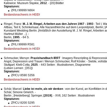
Katowice: Muzeum Śląskie,
2012
. - [20] Blätter
Signaturen:
ZP/LI 99999 N664
Bestandsnachweis in HEIDI
Ringel, Franz:
M. J. M. Ringel, Arbeiten aus den Jahren 1967 - 1993
: Teil I, 
Altbau, Teil II, Schinkelsaal, Alte Nazarethkirche auf dem Leopoldplatz, Berlin; [
Kunstamt Wedding Berlin. [Anläßlich der Ausstellung M. J. M. Ringel, Arbeiten a
Hartmut Müller ...]. -
Berlin,
1995
. - 64 S.
Signaturen:
ZP/LI 99999 R581
Bestandsnachweis in HEIDI
Schmucker, Mervyn:
Praxishandbuch IRRT
: Imagery Rescripting & Reprocess
Angst, Depression und Trauer / Mervyn Schmucker, Rolf Köster. - Siebte, vollstän
Stuttgart: Klett-Cotta,
2025
. - 443 Seiten : Illustrationen, Diagramme
(Leben Lernen ; [351])
Signaturen:
ZP/CU 8590 S356
Bestandsnachweis in HEIDI
Schär, Marcel:
Liebe ist mehr, als wir denken
: von der Kunst, an Konflikten in 
Schär, Simone Gmelch. -
Berlin ; [Heidelberg]: Springer,
[2019]
. - XVII, 162 Seiten : Illustrationen
Signaturen:
ZP/CU 8200 S295
Bestandsnachweis in HEIDI