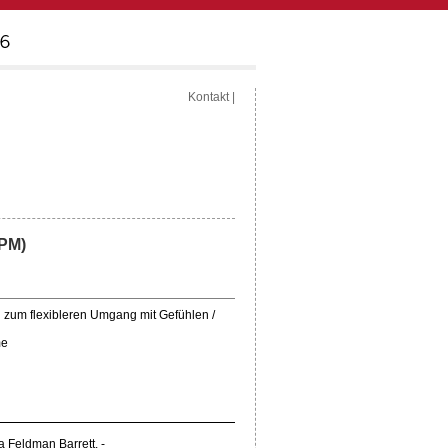
Kontakt
|
ZPM)
 zum flexibleren Umgang mit Gefühlen /
me
isa Feldman Barrett. -