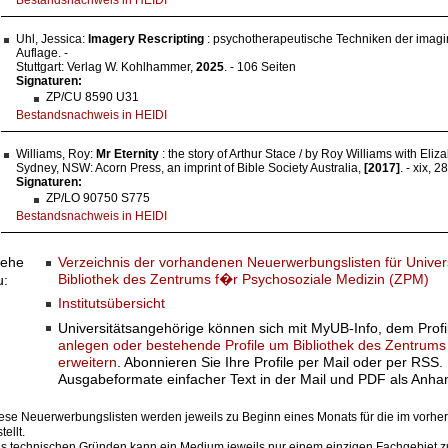
Uhl, Jessica:
Imagery Rescripting
: psychotherapeutische Techniken der imagin
Auflage. -
Stuttgart: Verlag W. Kohlhammer,
2025
. - 106 Seiten
Signaturen:
ZP/CU 8590 U31
Bestandsnachweis in HEIDI
Williams, Roy:
Mr Eternity
: the story of Arthur Stace / by Roy Williams with Eliz
Sydney, NSW: Acorn Press, an imprint of Bible Society Australia,
[2017]
. - xix, 2
Signaturen:
ZP/LO 90750 S775
Bestandsnachweis in HEIDI
Verzeichnis der vorhandenen Neuerwerbungslisten für Univers
ehe
Bibliothek des Zentrums f�r Psychosoziale Medizin (ZPM)
u:
Institutsübersicht
Universitätsangehörige können sich mit MyUB-Info, dem Profi
anlegen oder bestehende Profile um Bibliothek des Zentrum
erweitern
. Abonnieren Sie Ihre Profile per Mail oder per RSS. 
Ausgabeformate einfacher Text in der Mail und PDF als Anha
ese Neuerwerbungslisten werden jeweils zu Beginn eines Monats für die im vor
tellt.
s technischen Gründen kann ein Medium jeweils nur einem einzigen Fachgebiet z