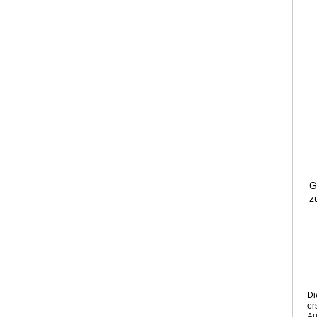
G
z
Di
ers
Au