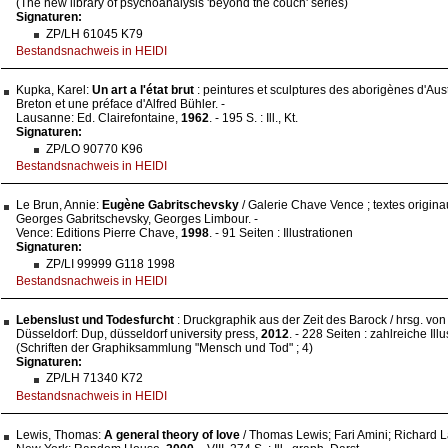
(The new library of psychoanalysis 'beyond the couch' series)
Signaturen:
ZP/LH 61045 K79
Bestandsnachweis in HEIDI
Kupka, Karel:
Un art a l'état brut
: peintures et sculptures des aborigènes d'Aust
Breton et une préface d'Alfred Bühler. -
Lausanne: Ed. Clairefontaine,
1962
. - 195 S. : Ill., Kt.
Signaturen:
ZP/LO 90770 K96
Bestandsnachweis in HEIDI
Le Brun, Annie:
Eugène Gabritschevsky
/ Galerie Chave Vence ; textes origin
Georges Gabritschevsky, Georges Limbour. -
Vence: Editions Pierre Chave,
1998
. - 91 Seiten : Illustrationen
Signaturen:
ZP/LI 99999 G118 1998
Bestandsnachweis in HEIDI
Lebenslust und Todesfurcht
: Druckgraphik aus der Zeit des Barock / hrsg. von S
Düsseldorf: Dup, düsseldorf university press,
2012
. - 228 Seiten : zahlreiche Ill
(Schriften der Graphiksammlung "Mensch und Tod" ; 4)
Signaturen:
ZP/LH 71340 K72
Bestandsnachweis in HEIDI
Lewis, Thomas:
A general theory of love
/ Thomas Lewis; Fari Amini; Richard La