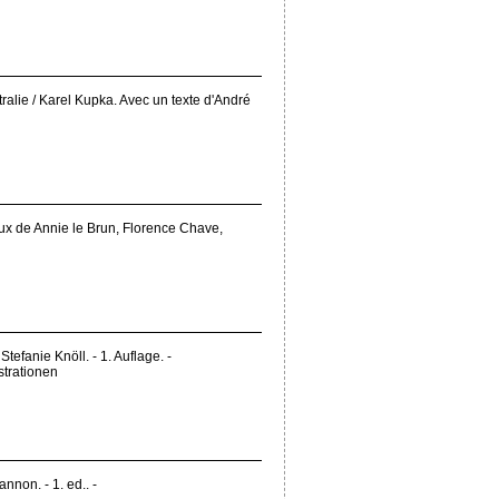
ralie / Karel Kupka. Avec un texte d'André
aux de Annie le Brun, Florence Chave,
tefanie Knöll. - 1. Auflage. -
ustrationen
nnon. - 1. ed.. -