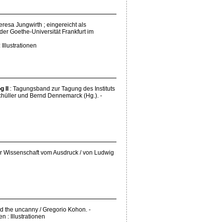
eresa Jungwirth ; eingereicht als
der Goethe-Universität Frankfurt im
 Illustrationen
g II
: Tagungsband zur Tagung des Instituts
hüller und Bernd Dennemarck (Hg.). -
r Wissenschaft vom Ausdruck / von Ludwig
d the uncanny / Gregorio Kohon. -
ten : Illustrationen