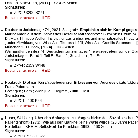
London: MacMillan,
[2017]
. - xv, 425 Seiten
Signaturen:
ZP/CP 3200 B274
Bestandsnachweis in HEIDI
Deutscher Juristentag <74., 2024, Stuttgart>:
Empfehlen sich im Kampf gegen
Maßnahmen auf dem Gebiet des Gesellschaftsrechts?
: Gutachten F zum 74. 
Dr. Marc-Philippe Weller (Insititut für ausländisches und internationales Privat- 
; unter Mitwirkung von Wiss. Ass. Theresa Hößl, Wiss. Ass. Camilla Seemann. - 
München: C.H. Beck,
[2024]
. - 108 Seiten
(Verhandlungen des 74. Deutschen Juristentages / herausgegeben von der St
Juristentages ; Band 1, Teil F : Band 1, Gutachten ; Teil F)
Signaturen:
ZP/PR 2359 W448
Bestandsnachweis in HEIDI
Heubrock, Dietmar:
Kurzfragebogen zur Erfassung von Aggressivitätsfaktor
Franz Petermann. -
Göttingen ; Bern ; Wien [u.a.]: Hogrefe,
2008
. - Test
Signaturen:
ZP/CT 6100 K44
Bestandsnachweis in HEIDI
Huber, Wolfgang:
Über das Anfangen
: zur Vorgeschichte des Sozialistischen P
Patientenfront (1973) ; wie aus der Krankheit eine Waffe wurde ; 20 Jahre Patien
Heidelberg: KRRIM, Selbstverl. für Krankheit,
1993
. - 168 Seiten
Signaturen:
ZP/CU 7555 H877