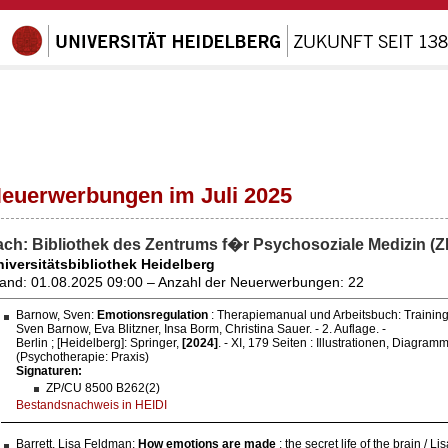
euerwerbungen im Juli 2025
ach: Bibliothek des Zentrums f�r Psychosoziale Medizin (
iversitätsbibliothek Heidelberg
and: 01.08.2025 09:00 – Anzahl der Neuerwerbungen: 22
Barnow, Sven:
Emotionsregulation
: Therapiemanual und Arbeitsbuch: Training
Sven Barnow, Eva Blitzner, Insa Borm, Christina Sauer. - 2. Auflage. -
Berlin ; [Heidelberg]: Springer,
[2024]
. - XI, 179 Seiten : Illustrationen, Diagram
(Psychotherapie: Praxis)
Signaturen:
ZP/CU 8500 B262(2)
Bestandsnachweis in HEIDI
Barrett, Lisa Feldman:
How emotions are made
: the secret life of the brain / L