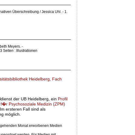
ativen Überschreibung / Jessica Uhl. - 1.
abeth Meyers. -
83 Seiten : Illustrationen
itätsbibliothek Heidelberg, Fach
ldienst der UB Heidelberg, ein
Profil
s f�r Psychosoziale Medizin (ZPM)
Im ersteren Fall sind als
ng möglich.
hergehenden Monat erworbenen Medien
ugeordnet werden. Für Medien mit