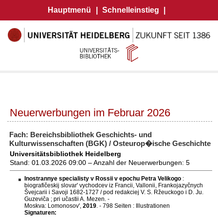
Hauptmenü
|
Schnelleinstieg
|
Neuerwerbungen im Februar 2026
Fach: Bereichsbibliothek Geschichts- und
Kulturwissenschaften (BGK) / Osteurop�ische Geschichte
Universitätsbibliothek Heidelberg
Stand: 01.03.2026 09:00 – Anzahl der Neuerwerbungen: 5
Inostrannye specialisty v Rossii v epochu Petra Velikogo
:
biografičeskij slovarʹ vychodcev iz Francii, Vallonii, Frankojazyčnych
Švejcarii i Savoji 1682-1727 / pod redakciej V. S. Ržeuckogo i D. Ju.
Guzeviča ; pri učastii A. Mezen. -
Moskva: Lomonosov',
2019
. - 798 Seiten : Illustrationen
Signaturen: