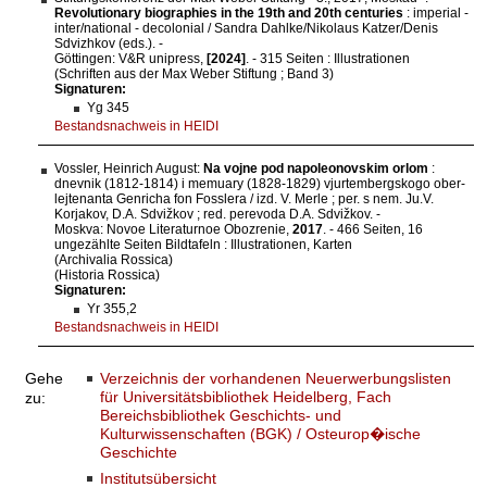
Revolutionary biographies in the 19th and 20th centuries
: imperial -
inter/national - decolonial / Sandra Dahlke/Nikolaus Katzer/Denis
Sdvizhkov (eds.). -
Göttingen: V&R unipress,
[2024]
. - 315 Seiten : Illustrationen
(Schriften aus der Max Weber Stiftung ; Band 3)
Signaturen:
Yg 345
Bestandsnachweis in HEIDI
Vossler, Heinrich August:
Na vojne pod napoleonovskim orlom
:
dnevnik (1812-1814) i memuary (1828-1829) vjurtembergskogo ober-
lejtenanta Genricha fon Fosslera / izd. V. Merle ; per. s nem. Ju.V.
Korjakov, D.A. Sdvižkov ; red. perevoda D.A. Sdvižkov. -
Moskva: Novoe Literaturnoe Obozrenie,
2017
. - 466 Seiten, 16
ungezählte Seiten Bildtafeln : Illustrationen, Karten
(Archivalia Rossica)
(Historia Rossica)
Signaturen:
Yr 355,2
Bestandsnachweis in HEIDI
Verzeichnis der vorhandenen Neuerwerbungslisten
Gehe
für Universitätsbibliothek Heidelberg, Fach
zu:
Bereichsbibliothek Geschichts- und
Kulturwissenschaften (BGK) / Osteurop�ische
Geschichte
Institutsübersicht