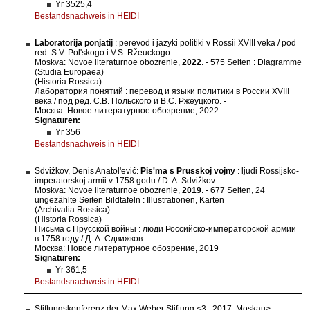
Yr 3525,4
Bestandsnachweis in HEIDI
Laboratorija ponjatij
: perevod i jazyki politiki v Rossii XVIII veka / pod
red. S.V. Polʹskogo i V.S. Ržeuckogo. -
Moskva: Novoe literaturnoe obozrenie,
2022
. - 575 Seiten : Diagramme
(Studia Europaea)
(Historia Rossica)
Лаборатория понятий : перевод и языки политики в России XVIII
века / под ред. С.В. Польского и В.С. Ржеуцкого. -
Москва: Новое литературное обозрение, 2022
Signaturen:
Yr 356
Bestandsnachweis in HEIDI
Sdvižkov, Denis Anatolʹevič:
Pisʹma s Prusskoj vojny
: ljudi Rossijsko-
imperatorskoj armii v 1758 godu / D. A. Sdvižkov. -
Moskva: Novoe literaturnoe obozrenie,
2019
. - 677 Seiten, 24
ungezählte Seiten Bildtafeln : Illustrationen, Karten
(Archivalia Rossica)
(Historia Rossica)
Письма с Прусской войны : люди Российско-имперaторской армии
в 1758 году / Д. А. Сдвижков. -
Москва: Новое литературное обозрение, 2019
Signaturen:
Yr 361,5
Bestandsnachweis in HEIDI
Stiftungskonferenz der Max Weber Stiftung <3., 2017, Moskau>: