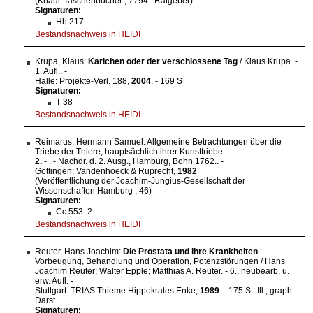
(Knaur-Taschenbücher ; 7794 : Ratgeber)
Signaturen:
Hh 217
Bestandsnachweis in HEIDI
Krupa, Klaus:
Karlchen oder der verschlossene Tag
/ Klaus Krupa. -
1. Aufl.. -
Halle: Projekte-Verl. 188,
2004
. - 169 S
Signaturen:
T 38
Bestandsnachweis in HEIDI
Reimarus, Hermann Samuel: Allgemeine Betrachtungen über die
Triebe der Thiere, hauptsächlich ihrer Kunsttriebe
2.
-
. - Nachdr. d. 2. Ausg., Hamburg, Bohn 1762.. -
Göttingen: Vandenhoeck & Ruprecht,
1982
(Veröffentlichung der Joachim-Jungius-Gesellschaft der
Wissenschaften Hamburg ; 46)
Signaturen:
Cc 553::2
Bestandsnachweis in HEIDI
Reuter, Hans Joachim:
Die Prostata und ihre Krankheiten
:
Vorbeugung, Behandlung und Operation, Potenzstörungen / Hans
Joachim Reuter; Walter Epple; Matthias A. Reuter. - 6., neubearb. u.
erw. Aufl. -
Stuttgart: TRIAS Thieme Hippokrates Enke,
1989
. - 175 S : Ill., graph.
Darst
Signaturen: