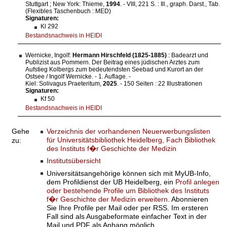
Stuttgart ; New York: Thieme,
1994
. - VIII, 221 S. : Ill., graph. Darst., Tab.
(Flexibles Taschenbuch : MED)
Signaturen:
Kl 292
Bestandsnachweis in HEIDI
Wernicke, Ingolf:
Hermann Hirschfeld (1825-1885)
: Badearzt und
Publizist aus Pommern. Der Beitrag eines jüdischen Arztes zum
Aufstieg Kolbergs zum bedeutendsten Seebad und Kurort an der
Ostsee / Ingolf Wernicke. - 1. Auflage. -
Kiel: Solivagus Praeteritum,
2025
. - 150 Seiten : 22 Illustrationen
Signaturen:
Kf 50
Bestandsnachweis in HEIDI
Verzeichnis der vorhandenen Neuerwerbungslisten
Gehe
für Universitätsbibliothek Heidelberg, Fach Bibliothek
zu:
des Instituts f�r Geschichte der Medizin
Institutsübersicht
Universitätsangehörige können sich mit MyUB-Info,
dem Profildienst der UB Heidelberg, ein
Profil anlegen
oder bestehende Profile um Bibliothek des Instituts
f�r Geschichte der Medizin erweitern
. Abonnieren
Sie Ihre Profile per Mail oder per RSS. Im ersteren
Fall sind als Ausgabeformate einfacher Text in der
Mail und PDF als Anhang möglich.