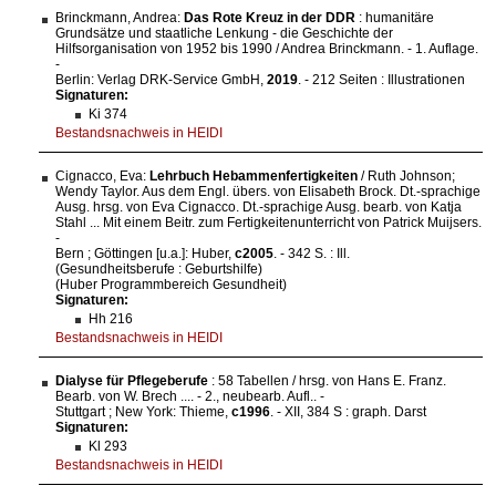
Brinckmann, Andrea:
Das Rote Kreuz in der DDR
: humanitäre
Grundsätze und staatliche Lenkung - die Geschichte der
Hilfsorganisation von 1952 bis 1990 / Andrea Brinckmann. - 1. Auflage.
-
Berlin: Verlag DRK-Service GmbH,
2019
. - 212 Seiten : Illustrationen
Signaturen:
Ki 374
Bestandsnachweis in HEIDI
Cignacco, Eva:
Lehrbuch Hebammenfertigkeiten
/ Ruth Johnson;
Wendy Taylor. Aus dem Engl. übers. von Elisabeth Brock. Dt.-sprachige
Ausg. hrsg. von Eva Cignacco. Dt.-sprachige Ausg. bearb. von Katja
Stahl ... Mit einem Beitr. zum Fertigkeitenunterricht von Patrick Muijsers.
-
Bern ; Göttingen [u.a.]: Huber,
c2005
. - 342 S. : Ill.
(Gesundheitsberufe : Geburtshilfe)
(Huber Programmbereich Gesundheit)
Signaturen:
Hh 216
Bestandsnachweis in HEIDI
Dialyse für Pflegeberufe
: 58 Tabellen / hrsg. von Hans E. Franz.
Bearb. von W. Brech .... - 2., neubearb. Aufl.. -
Stuttgart ; New York: Thieme,
c1996
. - XII, 384 S : graph. Darst
Signaturen:
Kl 293
Bestandsnachweis in HEIDI