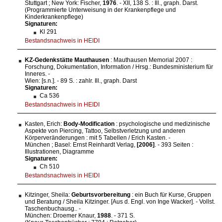
Stuttgart ; New York: Fischer,
1976
. - XII, 138 S. : Ill., graph. Darst.
(Programmierte Unterweisung in der Krankenpflege und
Kinderkrankenpflege)
Signaturen:
Kl 291
Bestandsnachweis in HEIDI
KZ-Gedenkstätte Mauthausen
: Mauthausen Memorial 2007 :
Forschung, Dokumentation, Information / Hrsg.: Bundesministerium für
Inneres. -
Wien: [s.n.]. - 89 S. : zahlr. Ill., graph. Darst
Signaturen:
Ca 536
Bestandsnachweis in HEIDI
Kasten, Erich:
Body-Modification
: psychologische und medizinische
Aspekte von Piercing, Tattoo, Selbstverletzung und anderen
Körperveränderungen : mit 5 Tabellen / Erich Kasten. -
München ; Basel: Ernst Reinhardt Verlag,
[2006]
. - 393 Seiten :
Illustrationen, Diagramme
Signaturen:
Ch 510
Bestandsnachweis in HEIDI
Kitzinger, Sheila:
Geburtsvorbereitung
: ein Buch für Kurse, Gruppen
und Beratung / Sheila Kitzinger. [Aus d. Engl. von Inge Wacker]. - Vollst.
Taschenbuchausg.. -
München: Droemer Knaur,
1988
. - 371 S.