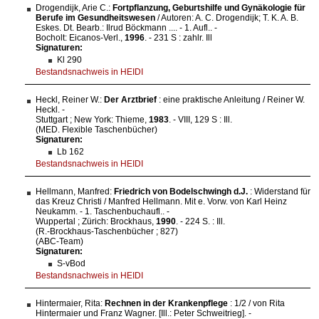
Drogendijk, Arie C.:
Fortpflanzung, Geburtshilfe und Gynäkologie für
Berufe im Gesundheitswesen
/ Autoren: A. C. Drogendijk; T. K. A. B.
Eskes. Dt. Bearb.: Ilrud Böckmann .... - 1. Aufl.. -
Bocholt: Eicanos-Verl.,
1996
. - 231 S : zahlr. Ill
Signaturen:
Kl 290
Bestandsnachweis in HEIDI
Heckl, Reiner W.:
Der Arztbrief
: eine praktische Anleitung / Reiner W.
Heckl. -
Stuttgart ; New York: Thieme,
1983
. - VIII, 129 S : Ill.
(MED. Flexible Taschenbücher)
Signaturen:
Lb 162
Bestandsnachweis in HEIDI
Hellmann, Manfred:
Friedrich von Bodelschwingh d.J.
: Widerstand für
das Kreuz Christi / Manfred Hellmann. Mit e. Vorw. von Karl Heinz
Neukamm. - 1. Taschenbuchaufl.. -
Wuppertal ; Zürich: Brockhaus,
1990
. - 224 S. : Ill.
(R.-Brockhaus-Taschenbücher ; 827)
(ABC-Team)
Signaturen:
S-vBod
Bestandsnachweis in HEIDI
Hintermaier, Rita:
Rechnen in der Krankenpflege
: 1/2 / von Rita
Hintermaier und Franz Wagner. [Ill.: Peter Schweitrieg]. -