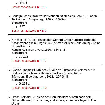
Hf 424
Bestandsnachweis in HEIDI
Sadegh-Zadeh, Kazem:
Der Mensch ist ein Schlauch
/ K.S. Zadeh. -
Tecklenburg: Burgverlag,
1988
. - 42 Seiten
Signaturen:
U 37
Bestandsnachweis in HEIDI
Schwalbach, Bruno:
Erzbischof Conrad Gröber und die deutsche
Katastrophe
: sein Ringen um eine menschliche Neuordnung / Bruno
Schwalbach. -
Karlsruhe: Badenia-Verl.,
1994
. - 344 S. : Ill.
Signaturen:
Cb 192
Bestandsnachweis in HEIDI
Stöckle, Thomas:
Grafeneck 1940
: die Euthanasie-Verbrechen in
Südwestdeutschland / Thomas Stöckle. - 3., erw. Aufl.. -
Tübingen: Silberburg-Verl.,
2012
. - 207 S : Ill
Signaturen:
Gi 294 a
Bestandsnachweis in HEIDI
Urbas, Lothar:
Die Pflege des Hemiplegiepatienten nach dem
Bobath-Konzept
: Einführung in die therapeutische Pflege / Lothar
Urbas. -