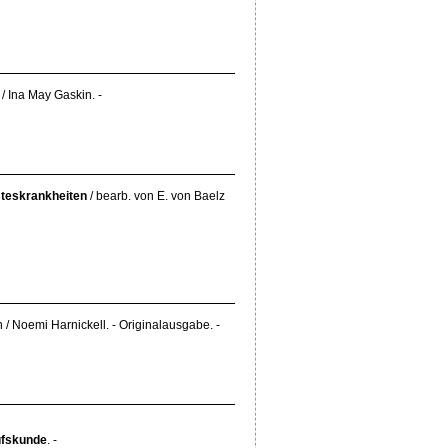
 Ina May Gaskin. -
teskrankheiten
/ bearb. von E. von Baelz
/ Noemi Harnickell. - Originalausgabe. -
ufskunde
. -