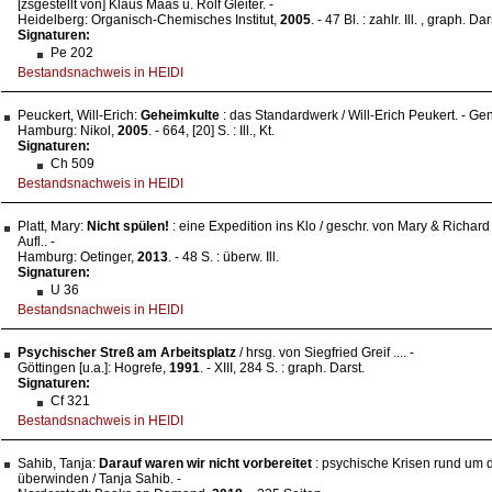
[zsgestellt von] Klaus Maas u. Rolf Gleiter. -
Heidelberg: Organisch-Chemisches Institut,
2005
. - 47 Bl. : zahlr. Ill. , graph. Dar
Signaturen:
Pe 202
Bestandsnachweis in HEIDI
Peuckert, Will-Erich:
Geheimkulte
: das Standardwerk / Will-Erich Peukert. - Ge
Hamburg: Nikol,
2005
. - 664, [20] S. : Ill., Kt.
Signaturen:
Ch 509
Bestandsnachweis in HEIDI
Platt, Mary:
Nicht spülen!
: eine Expedition ins Klo / geschr. von Mary & Richard Pla
Aufl.. -
Hamburg: Oetinger,
2013
. - 48 S. : überw. Ill.
Signaturen:
U 36
Bestandsnachweis in HEIDI
Psychischer Streß am Arbeitsplatz
/ hrsg. von Siegfried Greif .... -
Göttingen [u.a.]: Hogrefe,
1991
. - XIII, 284 S. : graph. Darst.
Signaturen:
Cf 321
Bestandsnachweis in HEIDI
Sahib, Tanja:
Darauf waren wir nicht vorbereitet
: psychische Krisen rund um 
überwinden / Tanja Sahib. -