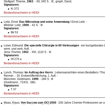
Stuttgart: Thieme,
1963
. - XII, 345 S. : Ill., graph. Darst.
Signaturen:
Ki 372
Bestandsnachweis in HEIDI
Leitz, Ernst:
Das Mikroskop und seine Anwendung
/ Ernst Leitz. -
Wetzlar: Leitz,
1909
. - 42 S. : Ill
Signaturen:
Bk 53
Bestandsnachweis in HEIDI
Leser, Edmund:
Die specielle Chirurgie in 60 Vorlesungen
: ein kurzgefasstes 
verm. und verb. Aufl.. -
Jena: Fischer,
1902
. - XIX, 1110 S. : Ill.
Signaturen:
Hf 275 a
Bestandsnachweis in HEIDI
Lynch, Thomas:
Im Auftrag des Herrn
: Lebensansichten eines Bestatters / Th
Renner.. - Dt. Erstveröffentlichung, 1. Aufl. -
München: Goldmann,
1999
. - 284 S : Ill
(Goldmann ; 72431 : btb)
Signaturen:
T 37
Bestandsnachweis in HEIDI
Maas, Klaus:
Von Succow zum OCI 2000
: 200 Jahre Chemie-Professoren an un