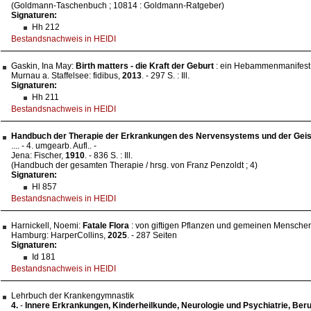
(Goldmann-Taschenbuch ; 10814 : Goldmann-Ratgeber)
Signaturen:
Hh 212
Bestandsnachweis in HEIDI
Gaskin, Ina May:
Birth matters - die Kraft der Geburt
: ein Hebammenmanifest /
Murnau a. Staffelsee: fidibus,
2013
. - 297 S. : Ill.
Signaturen:
Hh 211
Bestandsnachweis in HEIDI
Handbuch der Therapie der Erkrankungen des Nervensystems und der Geis
.... - 4. umgearb. Aufl.. -
Jena: Fischer,
1910
. - 836 S. : Ill.
(Handbuch der gesamten Therapie / hrsg. von Franz Penzoldt ; 4)
Signaturen:
Hl 857
Bestandsnachweis in HEIDI
Harnickell, Noemi:
Fatale Flora
: von giftigen Pflanzen und gemeinen Menschen 
Hamburg: HarperCollins,
2025
. - 287 Seiten
Signaturen:
Id 181
Bestandsnachweis in HEIDI
Lehrbuch der Krankengymnastik
4.
-
Innere Erkrankungen, Kinderheilkunde, Neurologie und Psychiatrie, Ber