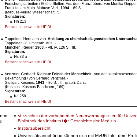
Forschungsarbeiten / Gisèle Steffen. Aus dem Franz. übers. von Monika Gepperth. 
Frankfurt am Main: Mabuse-Verl.,
1994
. - 69 S
(Mabuse-Verlag Wissenschaft ; 5)
Signaturen:
Hh 213
Bestandsnachweis in HEIDI
Tappeiner, Hermann von:
Anleitung zu chemisch-diagnostischen Untersuch
Tappeiner. - 8. umgearb. Aufl.. -
München: Rieger,
1903
. - VII, IV, 126 S. : Ill.
Signaturen:
Hs 33 a
Bestandsnachweis in HEIDI
Venzmer, Gerhard:
Kleinste Feinde der Menschheit
: von den krankmachenden
Bekämpfung / von Gerhard Venzmer. -
Stuttgart: Kosmos,
1943
. - 80 S. : Ill., graph. Darst.
(Kosmos : Kosmos-Bändchen ; 169)
Signaturen:
Ke 258
Bestandsnachweis in HEIDI
Verzeichnis der vorhandenen Neuerwerbungslisten für Univers
ehe
Bibliothek des Instituts f�r Geschichte der Medizin
u:
Institutsübersicht
Universitätsangehörige können sich mit MyUB-Info, dem Profi