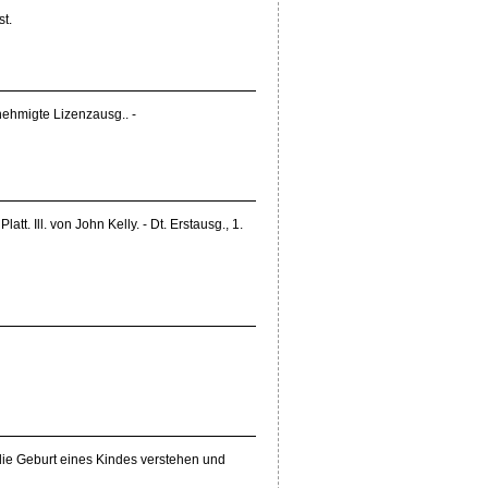
st.
nehmigte Lizenzausg.. -
tt. Ill. von John Kelly. - Dt. Erstausg., 1.
die Geburt eines Kindes verstehen und