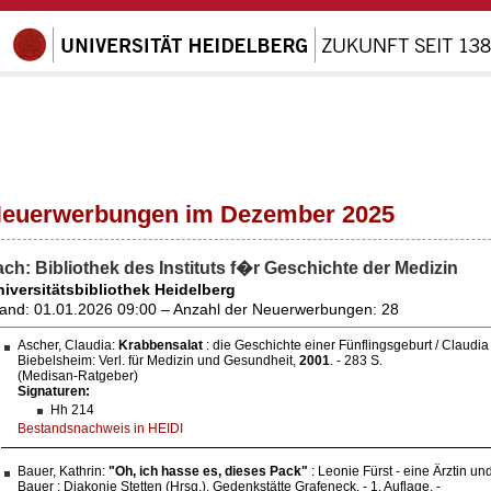
euerwerbungen im Dezember 2025
ach: Bibliothek des Instituts f�r Geschichte der Medizin
iversitätsbibliothek Heidelberg
and: 01.01.2026 09:00 – Anzahl der Neuerwerbungen: 28
Ascher, Claudia:
Krabbensalat
: die Geschichte einer Fünflingsgeburt / Claudia 
Biebelsheim: Verl. für Medizin und Gesundheit,
2001
. - 283 S.
(Medisan-Ratgeber)
Signaturen:
Hh 214
Bestandsnachweis in HEIDI
Bauer, Kathrin:
"Oh, ich hasse es, dieses Pack"
: Leonie Fürst - eine Ärztin u
Bauer ; Diakonie Stetten (Hrsg.), Gedenkstätte Grafeneck. - 1. Auflage. -