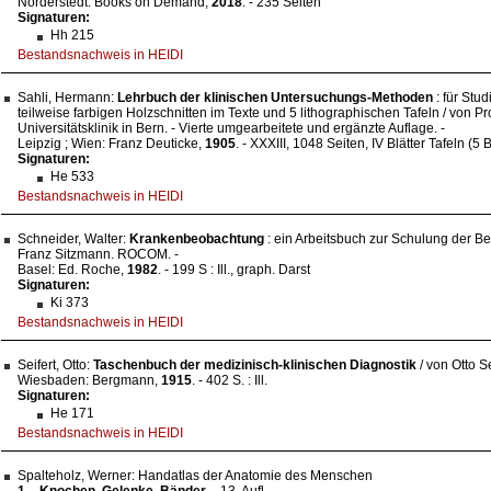
Norderstedt: Books on Demand,
2018
. - 235 Seiten
Signaturen:
Hh 215
Bestandsnachweis in HEIDI
Sahli, Hermann:
Lehrbuch der klinischen Untersuchungs-Methoden
: für Stu
teilweise farbigen Holzschnitten im Texte und 5 lithographischen Tafeln / von Pro
Universitätsklinik in Bern. - Vierte umgearbeitete und ergänzte Auflage. -
Leipzig ; Wien: Franz Deuticke,
1905
. - XXXIII, 1048 Seiten, IV Blätter Tafeln (5 Bl
Signaturen:
He 533
Bestandsnachweis in HEIDI
Schneider, Walter:
Krankenbeobachtung
: ein Arbeitsbuch zur Schulung der Be
Franz Sitzmann. ROCOM. -
Basel: Ed. Roche,
1982
. - 199 S : Ill., graph. Darst
Signaturen:
Ki 373
Bestandsnachweis in HEIDI
Seifert, Otto:
Taschenbuch der medizinisch-klinischen Diagnostik
/ von Otto Sei
Wiesbaden: Bergmann,
1915
. - 402 S. : Ill.
Signaturen:
He 171
Bestandsnachweis in HEIDI
Spalteholz, Werner: Handatlas der Anatomie des Menschen
1.
-
Knochen, Gelenke, Bänder
. - 13. Aufl.. -