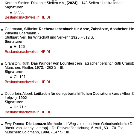
Kernen-Stetten: Diakonie Stetten e.V.,
[2024]
. - 143 Seiten : Illustrationen
Signaturen:
Gi 556
Bestandsnachweis in HEIDI
Coermann, Wilhelm:
Rechtstaschenbuch für Ärzte, Zahnärzte, Apotheker, 
Wilhelm Coermann. -
Stuttgart: Verl. für Wirtschaft und Verkehr,
1925
. - 312 S.
Signaturen:
Hr 126
Bestandsnachweis in HEIDI
Cranston, Ruth:
Das Wunder von Lourdes
: ein Tatsachenbericht / Ruth Cranston
München: Pfeiffer,
1973
. - 262 S. : Ill.
Signaturen:
Cb 191
Bestandsnachweis in HEIDI
Döderlein, Albert:
Leitfaden für den geburtshilflichen Operationskurs
/ Albert D
Leipzig,
1902
Signaturen:
Hh 71 b
Bestandsnachweis in HEIDI
Ewy, Donna:
Die Lamaze-Methode
: d. Weg zu e. positiven Geburtserlebnis / 
übertr. von Hanny Lothrop]. - Dt. Erstveröffentlichung, 6. Aufl., 63. - 70. Tsd.. -
München: Goldmann,
1984
. - 147 S. : Ill.