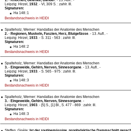
Leipzig: Hirzel,
1932
. - VI, 309 S. : zahlr. Ill.
Signaturen:
Ha 148::1
Bestandsnachweis in HEIDI
Spalteholz, Werner: Handatlas der Anatomie des Menschen
2.
-
Regionen, Muskeln, Faszien, Herz, Blutgefässe
. - 13. Aufl.. -
Leipzig: Hirzel,
1933
. - S. 311 - 563 : zahlr. Ill.
Signaturen:
Ha 148::2
Bestandsnachweis in HEIDI
Spalteholz, Werner: Handatlas der Anatomie des Menschen
3.
-
Eingeweide, Gehirn, Nerven, Sinnesorgane
. - 13. Aufl.. -
Leipzig: Hirzel,
1933
. - S. 565 - 975 : zahlr. Ill.
Signaturen:
Ha 148::3
Bestandsnachweis in HEIDI
Spalteholz, Werner: Handatlas der Anatomie des Menschen
3.
-
Eingeweide, Gehirn, Nerven, Sinnesorgane
. -
Leipzig: Hirzel,
1903
. - [5] S., [1] Bl., S. 477 - 869 : zahlr. Ill.
Signaturen:
Ha 148::3
Bestandsnachweis in HEIDI
Steffen, Gisèle:
Ist der routinemässige, prophylaktische Dammschnitt gerecht