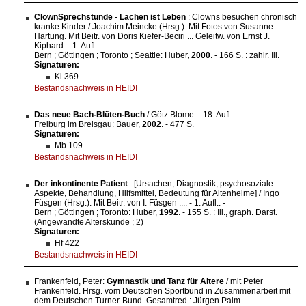
ClownSprechstunde - Lachen ist Leben
: Clowns besuchen chronisch
kranke Kinder / Joachim Meincke (Hrsg.). Mit Fotos von Susanne
Hartung. Mit Beitr. von Doris Kiefer-Beciri ... Geleitw. von Ernst J.
Kiphard. - 1. Aufl.. -
Bern ; Göttingen ; Toronto ; Seattle: Huber,
2000
. - 166 S. : zahlr. Ill.
Signaturen:
Ki 369
Bestandsnachweis in HEIDI
Das neue Bach-Blüten-Buch
/ Götz Blome. - 18. Aufl.. -
Freiburg im Breisgau: Bauer,
2002
. - 477 S.
Signaturen:
Mb 109
Bestandsnachweis in HEIDI
Der inkontinente Patient
: [Ursachen, Diagnostik, psychosoziale
Aspekte, Behandlung, Hilfsmittel, Bedeutung für Altenheime] / Ingo
Füsgen (Hrsg.). Mit Beitr. von I. Füsgen .... - 1. Aufl.. -
Bern ; Göttingen ; Toronto: Huber,
1992
. - 155 S. : Ill., graph. Darst.
(Angewandte Alterskunde ; 2)
Signaturen:
Hf 422
Bestandsnachweis in HEIDI
Frankenfeld, Peter:
Gymnastik und Tanz für Ältere
/ mit Peter
Frankenfeld. Hrsg. vom Deutschen Sportbund in Zusammenarbeit mit
dem Deutschen Turner-Bund. Gesamtred.: Jürgen Palm. -