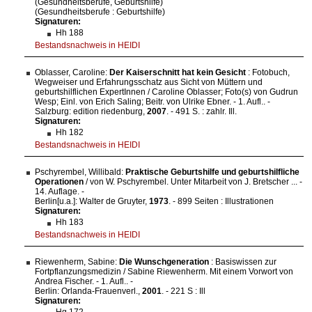
(Gesundheitsberufe, Geburtshilfe)
(Gesundheitsberufe : Geburtshilfe)
Signaturen:
Hh 188
Bestandsnachweis in HEIDI
Oblasser, Caroline:
Der Kaiserschnitt hat kein Gesicht
: Fotobuch,
Wegweiser und Erfahrungsschatz aus Sicht von Müttern und
geburtshilflichen ExpertInnen / Caroline Oblasser; Foto(s) von Gudrun
Wesp; Einl. von Erich Saling; Beitr. von Ulrike Ebner. - 1. Aufl.. -
Salzburg: edition riedenburg,
2007
. - 491 S. : zahlr. Ill.
Signaturen:
Hh 182
Bestandsnachweis in HEIDI
Pschyrembel, Willibald:
Praktische Geburtshilfe und geburtshilfliche
Operationen
/ von W. Pschyrembel. Unter Mitarbeit von J. Bretscher ... -
14. Auflage. -
Berlin[u.a.]: Walter de Gruyter,
1973
. - 899 Seiten : Illustrationen
Signaturen:
Hh 183
Bestandsnachweis in HEIDI
Riewenherm, Sabine:
Die Wunschgeneration
: Basiswissen zur
Fortpflanzungsmedizin / Sabine Riewenherm. Mit einem Vorwort von
Andrea Fischer. - 1. Aufl.. -
Berlin: Orlanda-Frauenverl.,
2001
. - 221 S : Ill
Signaturen:
Hg 172