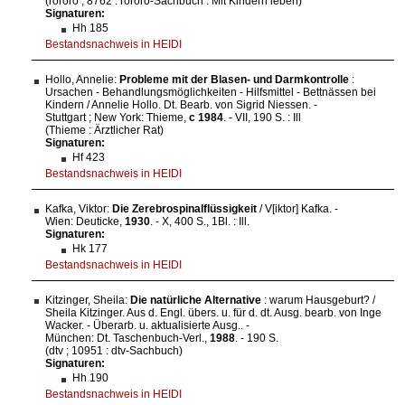
(rororo ; 8762 : rororo-Sachbuch : Mit Kindern leben)
Signaturen:
Hh 185
Bestandsnachweis in HEIDI
Hollo, Annelie:
Probleme mit der Blasen- und Darmkontrolle
:
Ursachen - Behandlungsmöglichkeiten - Hilfsmittel - Bettnässen bei
Kindern / Annelie Hollo. Dt. Bearb. von Sigrid Niessen. -
Stuttgart ; New York: Thieme,
c 1984
. - VII, 190 S. : Ill
(Thieme : Ärztlicher Rat)
Signaturen:
Hf 423
Bestandsnachweis in HEIDI
Kafka, Viktor:
Die Zerebrospinalflüssigkeit
/ V[iktor] Kafka. -
Wien: Deuticke,
1930
. - X, 400 S., 1Bl. : Ill.
Signaturen:
Hk 177
Bestandsnachweis in HEIDI
Kitzinger, Sheila:
Die natürliche Alternative
: warum Hausgeburt? /
Sheila Kitzinger. Aus d. Engl. übers. u. für d. dt. Ausg. bearb. von Inge
Wacker. - Überarb. u. aktualisierte Ausg.. -
München: Dt. Taschenbuch-Verl.,
1988
. - 190 S.
(dtv ; 10951 : dtv-Sachbuch)
Signaturen:
Hh 190
Bestandsnachweis in HEIDI