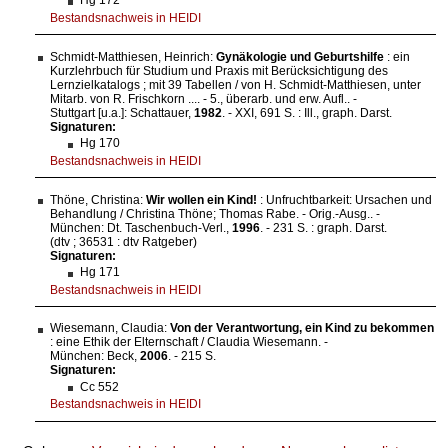
Bestandsnachweis in HEIDI
Schmidt-Matthiesen, Heinrich:
Gynäkologie und Geburtshilfe
: ein
Kurzlehrbuch für Studium und Praxis mit Berücksichtigung des
Lernzielkatalogs ; mit 39 Tabellen / von H. Schmidt-Matthiesen, unter
Mitarb. von R. Frischkorn .... - 5., überarb. und erw. Aufl.. -
Stuttgart [u.a.]: Schattauer,
1982
. - XXI, 691 S. : Ill., graph. Darst.
Signaturen:
Hg 170
Bestandsnachweis in HEIDI
Thöne, Christina:
Wir wollen ein Kind!
: Unfruchtbarkeit: Ursachen und
Behandlung / Christina Thöne; Thomas Rabe. - Orig.-Ausg.. -
München: Dt. Taschenbuch-Verl.,
1996
. - 231 S. : graph. Darst.
(dtv ; 36531 : dtv Ratgeber)
Signaturen:
Hg 171
Bestandsnachweis in HEIDI
Wiesemann, Claudia:
Von der Verantwortung, ein Kind zu bekommen
: eine Ethik der Elternschaft / Claudia Wiesemann. -
München: Beck,
2006
. - 215 S.
Signaturen:
Cc 552
Bestandsnachweis in HEIDI