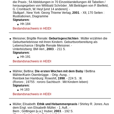
die Praxis ; 54 Abbildungen in 70 Einzeldarstellungen 48 Tabellen /
herausgegeben von Willibald Schröder ; Mit Beiträgen von P. Bielfeld,
G. Crombach, W. Heyl [und 14 anderen]. -
Stuttgart ; New York: Georg Thieme Verlag,
2001
. - XII, 170 Seiten :
Illustrationen, Diagramme
Signaturen:
Hh 184
Bestandsnachweis in HEIDI
Meissner, Brigitte Renate:
Geburtsgeschichten
: Mütter erzählen die
Geburtserlebnisse mit ihren Kindern. Geburtsvorbereitung als
Lebenschance / Brigitte Renate Meissner. -
Unterbözberg: BM-Verl.,
2003
. - 211 S.
Signaturen:
Hh 191
Bestandsnachweis in HEIDI
Mähler, Bettina:
Die ersten Wochen mit dem Baby
/ Bettina
Mähler/Karin Osenbrügge. - Orig.-Ausg.. -
Reinbek bei Hamburg: Rowohlt,
1998
. - 224 S. : Ill.
(Rororo ; 19755 : rororo-Sachbuch : Mit Kindern leben)
Signaturen:
Hi 183
Bestandsnachweis in HEIDI
Müller, Elisabeth:
Ethik und Hebammenpraxis
/ Shirley R. Jones. Aus
dem Engl. von Elisabeth Müller. - 1. Aufl.. -
Bern ; Göttingen [u.a.]: Huber,
2003
. - 192 S.