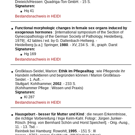
Dreieich/Hessen: Quadriga-Ton GmbH. - 15 S.
Signaturen:
Hq 41
Bestandsnachweis in HEIDI
Functional morphologic changes in female sex organs induced by
exogenous hormones
: [international symposium of the Section of
Gynecopathology of the German Society of Pathology, Heidelberg,
1979] ; 42 tables / ed. by G. Dallenbach-Hellweg. -
Heidelberg [u.a.]: Springer,
1980
. - XV, 234 S. : Ill., graph. Darst
Signaturen:
Hg 169
Bestandsnachweis in HEIDI
Großklaus-Seidel, Marion:
Ethik im Pflegealltag
: wie Pflegende ihr
Handeln reflektieren und begründen können / Marion Großklaus-
Seidel. - 1. Aufl.. -
Stuttgart: Kohlhammer,
2002
. - 233 S.
(Kohlhammer Pflege : Wissen und Praxis)
Signaturen:
Kl 287
Bestandsnachweis in HEIDI
Hausgeburt - besser für Mutter und Kind
: die neuen Erkenntnisse,
die richtige Vorbereitung / Inge Kelm-Kahl. Fotogr.: Jürgen Junker-
Rösch. [Hrsg. von Bernhard Schön und Horst Speichert]. - Orig.-Ausg.,
11. - 13. Tsd. -
Reinbek bei Hamburg: Rowohlt,
1995
. - 151 S : Ill