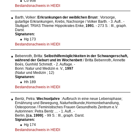
Co 958
Bestandsnachweis in HEIDI
Barth, Volker:
Erkrankungen der weiblichen Brust
: Vorsorge,
gutartige Erkrankungen, Krebs, Nachsorge / Volker Barth. - 3. Aufl.. -
Stuttgart: TRIAS Thieme Hippokrates Enke,
1991
. - 273 S. : Ill., graph.
Darst.
Signaturen:
Hg 173
Bestandsnachweis in HEIDI
Bebenroth, Britta:
Selbsthilfemöglichkeiten in der Schwangerschaft,
während der Geburt und im Wochenbett
/ Britta Bebenroth, Annette
Boe͏̈s, Gunhild Schmidt. - 2. Auflage. -
Bonn: Natur und Medizin e. V.,
1997
(Natur und Medizin ; 12)
Signaturen:
Hh 189
Bestandsnachweis in HEIDI
Bentz, Petra:
Wechseljahre
: Aufbruch in eine neue Lebensphase;
Ernährung und Bewegung, Naturheilkunde,Hormonbehandlung,
Osteoporose / Feministisches Frauen Gesundheits Zentrum e.V.
Autorinnen: Petra Bentz .... - 1. Aufl.. -
Berlin,
[ca. 1999]
. - 99 S. : Ill., graph. Darst.
Signaturen:
Hg 174
Bestandsnachweis in HEIDI