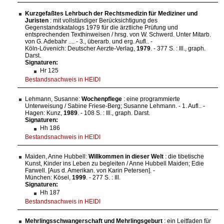
Kurzgefaßtes Lehrbuch der Rechtsmedizin für Mediziner und
Juristen
: mit vollständiger Berücksichtigung des
Gegenstandskatalogs 1979 für die ärztliche Prüfung und
entsprechenden Texthinweisen / hrsg. von W. Schwerd. Unter Mitarb.
von G. Adebahr .... - 3., überarb. und erg. Aufl.. -
Köln-Lövenich: Deutscher Aerzte-Verlag,
1979
. - 377 S. : Ill., graph.
Darst.
Signaturen:
Hr 125
Bestandsnachweis in HEIDI
Lehmann, Susanne:
Wochenpflege
: eine programmierte
Unterweisung / Sabine Friese-Berg; Susanne Lehmann. - 1. Aufl.. -
Hagen: Kunz,
1989
. - 108 S. : Ill., graph. Darst.
Signaturen:
Hh 186
Bestandsnachweis in HEIDI
Maiden, Anne Hubbell:
Willkommen in dieser Welt
: die tibetische
Kunst, Kinder ins Leben zu begleiten / Anne Hubbell Maiden; Edie
Farwell. [Aus d. Amerikan. von Karin Petersen]. -
München: Kösel,
1999
. - 277 S. : Ill.
Signaturen:
Hh 187
Bestandsnachweis in HEIDI
Mehrlingsschwangerschaft und Mehrlingsgeburt
: ein Leitfaden für