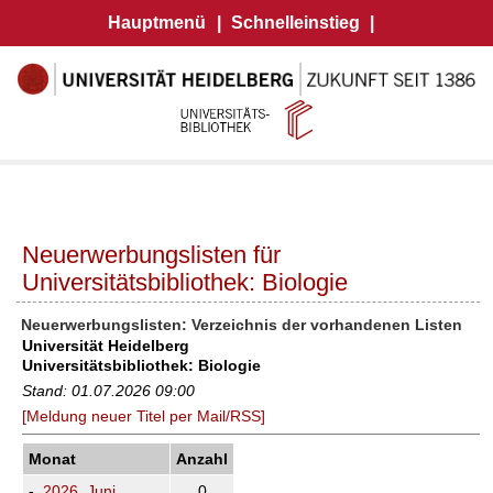
Hauptmenü
|
Schnelleinstieg
|
Neuerwerbungslisten für
Universitätsbibliothek: Biologie
Neuerwerbungslisten: Verzeichnis der vorhandenen Listen
Universität Heidelberg
Universitätsbibliothek: Biologie
Stand: 01.07.2026 09:00
[Meldung neuer Titel per Mail/RSS]
Monat
Anzahl
-
2026, Juni
0