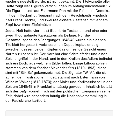
wieder eingestellt wurde, ist nicht bekannt. Die Titelvignette aller
Hefte zeigt vier Figuren verschlungen im Anfangsbuchstaben "S".
Die Figuren sind laut Estermann Pan mit der Flöte, ein Demokrat
mit dem Heckerhut (benannt nach dem Revolutionär Friedrich
Karl Franz Hecker) und zwei reaktionäre Gestalten mit langem
Zopf bzw. einer Zipfelmütze.
Jedes Heft hatte vier meist illustrierte Textseiten und eine oder
zwei lithographierte Karikaturen als Beilage. Für die
Gesamtausgabe des Jahrganges 1848/49 wurde ein eigenes
Titelblatt hergestellt, welches einen Doppelkopfadler zeigt,
zwischen dessen beiden Köpfen das grinsende Gesicht eines
Narren zu sehen ist. Der Narr hat eine Schreibfeder und einen
Zeichengriffel in der Hand, und in den Krallen des Adlers befindet
sich ein Buch, aus welchem Bilder fallen. Einige Lithographien
stammen von dem Stecher Alexander Stix (1819-1893); diese
sind mit "Stix Sc" gekennzeichnet. Die Signatur "W. V.", die sich
auf einigen Illustrationen findet, stammt nach Estermann von
Wilhelm Völker (1812-1873); der Maler und Karikaturist sei in der
Zeit um 1848/49 in Frankfurt ansässig gewesen. Inhaltlich befaßt
sich der
Satyr
vornehmlich mit den politischen Ereignissen seiner
Zeit, dabei wird besonders häufig die Nationalversammlung in
der Paulskirche karikiert.