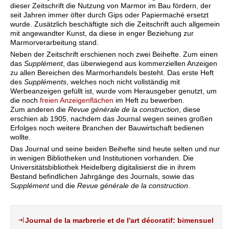
dieser Zeitschrift die Nutzung von Marmor im Bau fördern, der
seit Jahren immer öfter durch Gips oder Papiermaché ersetzt
wurde. Zusätzlich beschäftigte sich die Zeitschrift auch allgemein
mit angewandter Kunst, da diese in enger Beziehung zur
Marmorverarbeitung stand.
Neben der Zeitschrift erschienen noch zwei Beihefte. Zum einen
das
Supplément
, das überwiegend aus kommerziellen Anzeigen
zu allen Bereichen des Marmorhandels besteht. Das erste Heft
des
Suppléments
, welches noch nicht vollständig mit
Werbeanzeigen gefüllt ist, wurde vom Herausgeber genutzt, um
die noch
freien Anzeigenflächen
im Heft zu bewerben.
Zum anderen die
Revue générale de la construction
, diese
erschien ab 1905, nachdem das Journal wegen seines großen
Erfolges noch weitere Branchen der Bauwirtschaft bedienen
wollte.
Das Journal und seine beiden Beihefte sind heute selten und nur
in wenigen Bibliotheken und Institutionen vorhanden. Die
Universitätsbibliothek Heidelberg digitalisierst die in ihrem
Bestand befindlichen Jahrgänge des Journals, sowie das
Supplément
und die
Revue générale de la construction
.
Journal de la marbrerie et de l'art décoratif: bimensuel