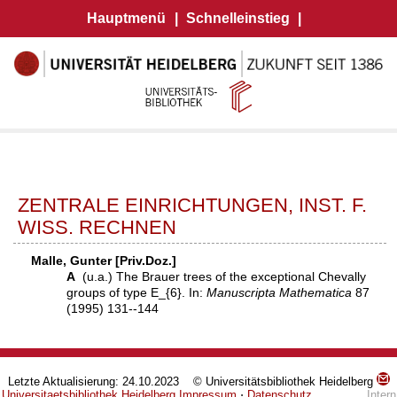
Hauptmenü
|
Schnelleinstieg
|
ZENTRALE EINRICHTUNGEN, INST. F.
WISS. RECHNEN
Malle, Gunter [Priv.Doz.]
A
(u.a.) The Brauer trees of the exceptional Chevally
groups of type E_{6}. In:
Manuscripta Mathematica
87
(1995) 131--144
Letzte Aktualisierung: 24.10.2023 © Universitätsbibliothek Heidelberg
Universitaetsbibliothek Heidelberg
Impressum
⋅
Datenschutz
Intern