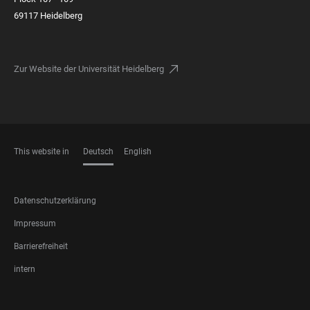
69117 Heidelberg
Zur Website der Universität Heidelberg
This website in
Deutsch
English
SPRACHEN
FOOTER
Datenschutzerklärung
LEGAL
Impressum
Barrierefreiheit
intern
FOOTER