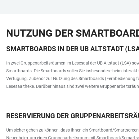
ZUM
HAUPTNAVIGATION
WEBSEITENSUCHE
LINKS
HAUPTINHALT
ÖFFNEN
ÖFFNEN
ZUR
NUTZUNG DER SMARTBOARD
BARRIEREFREIHEIT
SMARTBOARDS IN DER UB ALTSTADT (LSA
In zwei Gruppenarbeitsräumen im Lesesaal der UB Altstadt (LSA) sow
Smartboards. Die Smartboards sollen Sie insbesondere beim interak
Verfügung. Zubehör zur Nutzung des Smartboards (Fernbedienung für 
Lesesaaltheke. Darüber hinaus sind zwei weitere Gruppenarbeitsräume
RESERVIERUNG DER GRUPPENARBEITSR
Um sicher gehen zu können, dass Ihnen ein Smartboard/Smartscreen 
Neuenheim, um einen Gruppenarbeitsraum mit Smartboard/Scmartscr