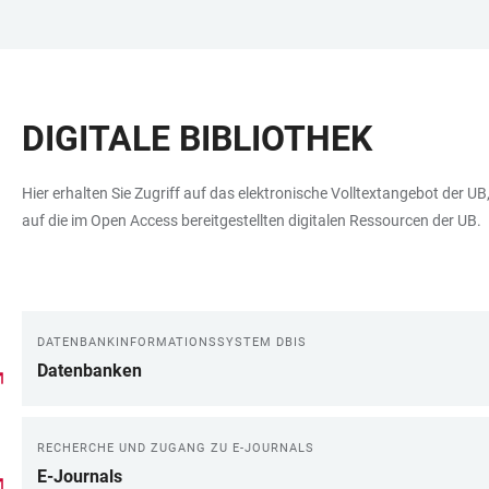
ZUM
HAUPTNAVIGATION
WEBSEITENSUCHE
LINKS
HAUPTINHALT
ÖFFNEN
ÖFFNEN
ZUR
BARRIEREFREIHEIT
DIGITALE BIBLIOTHEK
Hier erhalten Sie Zugriff auf das elektronische Volltextangebot der U
auf die im Open Access bereitgestellten digitalen Ressourcen der UB.
DATENBANKINFORMATIONSSYSTEM DBIS
LINKS
Datenbanken
RECHERCHE UND ZUGANG ZU E-JOURNALS
E-Journals