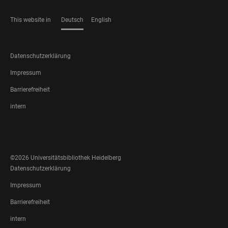
This website in
Deutsch
English
SPRACHEN
FOOTER
Datenschutzerklärung
LEGAL
Impressum
Barrierefreiheit
intern
FOOTER
SOCIAL
MEDIA
©2026 Universitätsbibliothek Heidelberg
FOOTER
Datenschutzerklärung
LEGAL
Impressum
Barrierefreiheit
intern