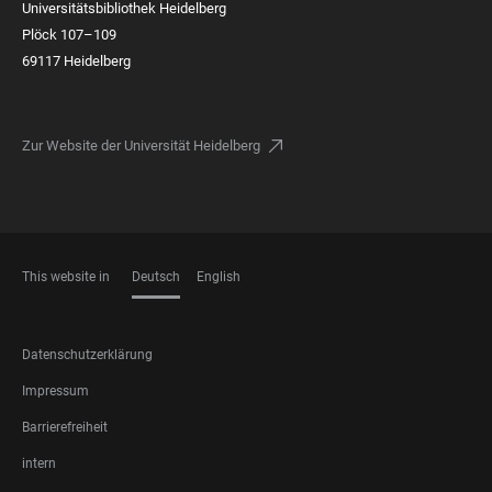
Universitätsbibliothek Heidelberg
Plöck 107–109
69117 Heidelberg
Zur Website der Universität Heidelberg
This website in
Deutsch
English
SPRACHEN
FOOTER
Datenschutzerklärung
LEGAL
Impressum
Barrierefreiheit
intern