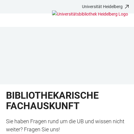
Universität Heidelberg
ZUM
HAUPTNAVIGATION
WEBSEITENSUCHE
LINKS
HAUPTINHALT
ÖFFNEN
ÖFFNEN
ZUR
BARRIEREFREIHEIT
BIBLIOTHEKARISCHE
FACHAUSKUNFT
Sie haben Fragen rund um die UB und wissen nicht
weiter? Fragen Sie uns!