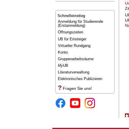
Un
Zi
UR
Schnelleinstieg
UR
Anmeldung für Studierende
Na
(Erstanmeldung)
Öffnungszeiten
UB für Einsteiger
Virtueller Rundgang
Konto
Gruppenarbeitsräume
My
UB
Literaturverwaltung
Elektronisches Publizieren
?
Fragen Sie uns!