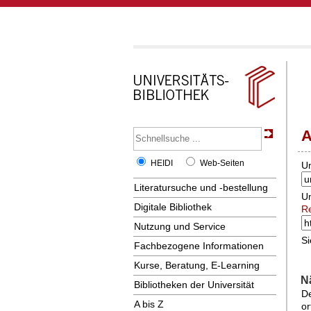
A
HEIDI
Web-Seiten
Um
Literatursuche und -bestellung
Um
Digitale Bibliothek
R
Nutzung und Service
Si
Fachbezogene Informationen
Kurse, Beratung, E-Learning
N
Bibliotheken der Universität
De
A bis Z
or