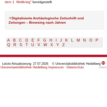
dem 1. Weltkrieg"
bereitgestellt.
Digitalisierte Archäologische Zeitschrift und
Zeitungen – Browsing nach Jahren
A
B
C
D
E
F
G
H
I
J
K
L
M
N
O
P
Q
R
S
T
U
V
W
X
Y
Z
Letzte Aktualisierung: 27.07.2026 © Universitätsbibliothek Heidelberg
Universitaetsbibliothek Heidelberg
Impressum
⋅
Datenschutz
Intern