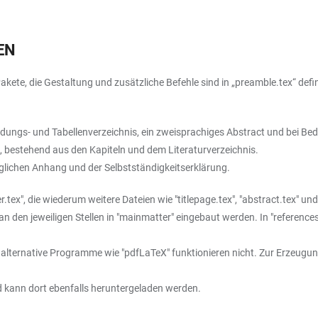
EN
kete, die Gestaltung und zusätzliche Befehle sind in „preamble.tex“ defin
bildungs- und Tabellenverzeichnis, ein zweisprachiges Abstract und bei B
t, bestehend aus den Kapiteln und dem Literaturverzeichnis.
lichen Anhang und der Selbstständigkeitserklärung.
r.tex", die wiederum weitere Dateien wie "titlepage.tex", "abstract.tex" u
 den jeweiligen Stellen in "mainmatter" eingebaut werden. In "references.
, alternative Programme wie "pdfLaTeX" funktionieren nicht. Zur Erzeugung
und kann dort ebenfalls heruntergeladen werden.