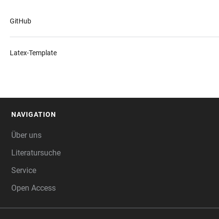
GitHub
Latex-Template
NAVIGATION
FOOTER
Über uns
Literatursuche
Service
Open Access