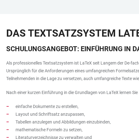
ZUM
HAUPTNAVIGATION
WEBSEITENSUCHE
LINKS
HAUPTINHALT
ÖFFNEN
ÖFFNEN
ZUR
DAS TEXTSATZSYSTEM LAT
BARRIEREFREIHEIT
SCHULUNGSANGEBOT: EINFÜHRUNG IN D
Als professionelles Textsatzsystem ist LaTeX seit Langem der De-fa
Ursprünglich für die Anforderungen eines umfangreichen Formelsatzes i
Teilnehmenden in die Lage zu versetzen, auch umfangreiche Texte wie 
Nach einer kurzen Einführung in die Grundlagen von LaTeX lernen Sie 
einfache Dokumente zu erstellen,
Layout und Schriftsatz anzupassen,
Tabellen anzulegen und Abbildungen einzubinden,
mathematische Formeln zu setzen,
Literaturverzeichnisse zu verwalten und