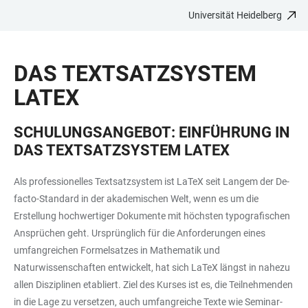
Universität Heidelberg
ZUM
HAUPTNAVIGATION
WEBSEITENSUCHE
LINKS
HAUPTINHALT
ÖFFNEN
ÖFFNEN
ZUR
DAS TEXTSATZSYSTEM
BARRIEREFREIHEIT
LATEX
SCHULUNGSANGEBOT: EINFÜHRUNG IN
DAS TEXTSATZSYSTEM LATEX
Als professionelles Textsatzsystem ist LaTeX seit Langem der De-
facto-Standard in der akademischen Welt, wenn es um die
Erstellung hochwertiger Dokumente mit höchsten typografischen
Ansprüchen geht. Ursprünglich für die Anforderungen eines
umfangreichen Formelsatzes in Mathematik und
Naturwissenschaften entwickelt, hat sich LaTeX längst in nahezu
allen Disziplinen etabliert. Ziel des Kurses ist es, die Teilnehmenden
in die Lage zu versetzen, auch umfangreiche Texte wie Seminar-