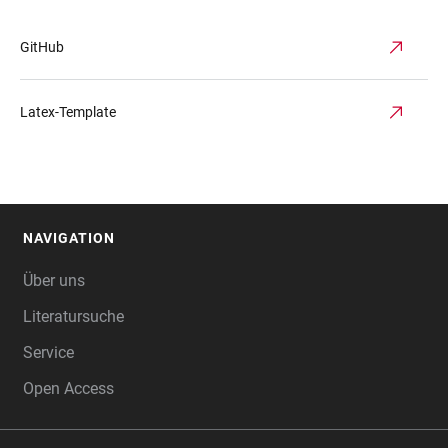
GitHub
Latex-Template
NAVIGATION
FOOTER
Über uns
Literatursuche
Service
Open Access