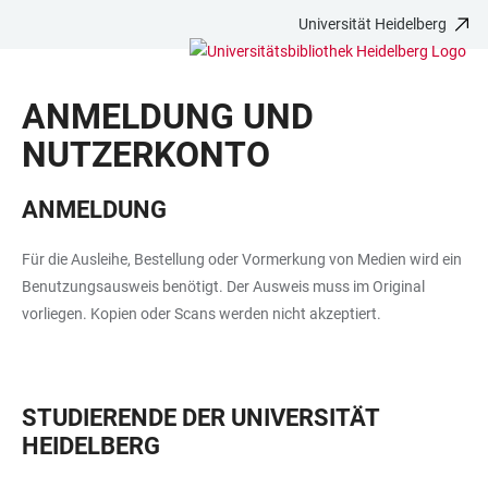
Universität Heidelberg
ZUM
HAUPTNAVIGATION
WEBSEITENSUCHE
LINKS
HAUPTINHALT
ÖFFNEN
ÖFFNEN
ZUR
ANMELDUNG UND
BARRIEREFREIHEIT
NUTZERKONTO
ANMELDUNG
Für die Ausleihe, Bestellung oder Vormerkung von Medien wird ein
Benutzungsausweis benötigt. Der Ausweis muss im Original
vorliegen. Kopien oder Scans werden nicht akzeptiert.
STUDIERENDE DER UNIVERSITÄT
HEIDELBERG