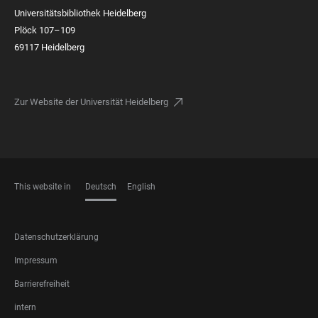
Universitätsbibliothek Heidelberg
Plöck 107–109
69117 Heidelberg
Zur Website der Universität Heidelberg
This website in
Deutsch
English
SPRACHEN
FOOTER
Datenschutzerklärung
LEGAL
Impressum
Barrierefreiheit
intern