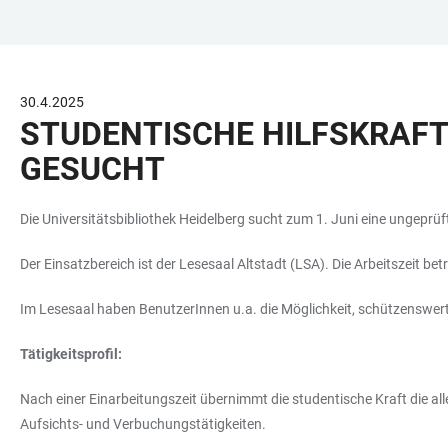
ZUM
HAUPTNAVIGATION
WEBSEITENSUCHE
LINKS
HAUPTINHALT
ÖFFNEN
ÖFFNEN
ZUR
BARRIEREFREIHEIT
30.4.2025
STUDENTISCHE HILFSKRAFT 
GESUCHT
Die Universitätsbibliothek Heidelberg sucht zum 1. Juni eine ungeprüft
Der Einsatzbereich ist der Lesesaal Altstadt (LSA). Die Arbeitszeit be
Im Lesesaal haben BenutzerInnen u.a. die Möglichkeit, schützenswer
Tätigkeitsprofil:
Nach einer Einarbeitungszeit übernimmt die studentische Kraft die 
Aufsichts- und Verbuchungstätigkeiten.