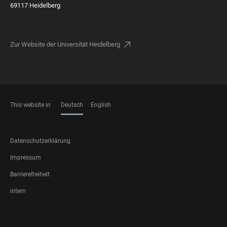
69117 Heidelberg
Zur Website der Universität Heidelberg
This website in
Deutsch
English
SPRACHEN
FOOTER
Datenschutzerklärung
LEGAL
Impressum
Barrierefreiheit
intern
FOOTER