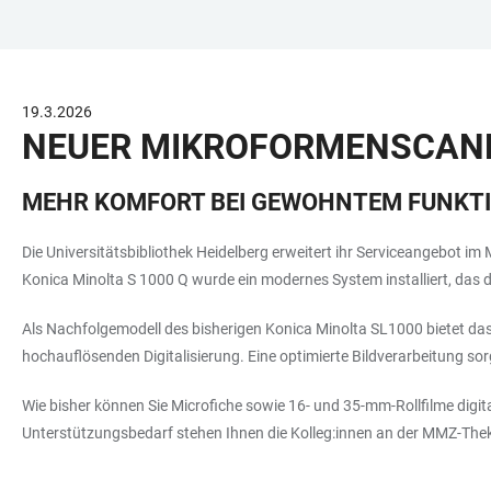
ZUM
HAUPTNAVIGATION
WEBSEITENSUCHE
LINKS
HAUPTINHALT
ÖFFNEN
ÖFFNEN
ZUR
BARRIEREFREIHEIT
19.3.2026
NEUER MIKROFORMENSCAN
MEHR KOMFORT BEI GEWOHNTEM FUNK
Die Universitätsbibliothek Heidelberg erweitert ihr Serviceangebot i
Konica Minolta S 1000 Q wurde ein modernes System installiert, das di
Als Nachfolgemodell des bisherigen Konica Minolta SL1000 bietet das 
hochauflösenden Digitalisierung. Eine optimierte Bildverarbeitung so
Wie bisher können Sie Microfiche sowie 16- und 35-mm-Rollfilme digital
Unterstützungsbedarf stehen Ihnen die Kolleg:innen an der MMZ-Theke