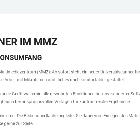
NER IM MMZ
TIONSUMFANG
m Multimediazentrum (MMZ): Ab sofort steht ein neuer Universalscanner für
e Arbeit mit Mikrofilmen und -fiches noch komfortabler gestaltet.
neue Gerät weiterhin alle gewohnten Funktionen bei unveränderter Softwa
rgt auch bei anspruchsvollen Vorlagen für kontrastreiche Ergebnisse.
isieren. Die Bedienoberfläche begleitet Sie dabei vom Einlegen des Materia
 gerne zur Seite.