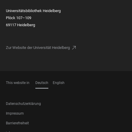
Universitätsbibliothek Heidelberg
Plöck 107–109
69117 Heidelberg
Zur Website der Universität Heidelberg
This website in
Deutsch
English
SPRACHEN
FOOTER
Datenschutzerklärung
LEGAL
Impressum
Barrierefreiheit