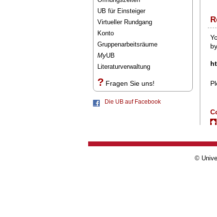
UB für Einsteiger
R
Virtueller Rundgang
Konto
Yo
Gruppenarbeitsräume
by
My
UB
ht
Literaturverwaltung
?
Fragen Sie uns!
Pl
Die UB auf Facebook
Co
© Unive